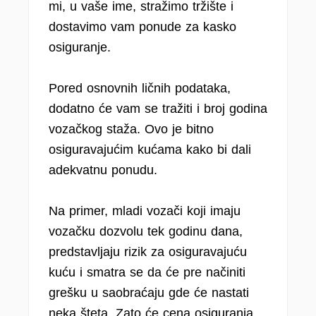
mi, u vaše ime, stražimo tržište i
dostavimo vam ponude za kasko
osiguranje.
Pored osnovnih ličnih podataka,
dodatno će vam se tražiti i broj godina
vozačkog staža. Ovo je bitno
osiguravajućim kućama kako bi dali
adekvatnu ponudu.
Na primer, mladi vozači koji imaju
vozačku dozvolu tek godinu dana,
predstavljaju rizik za osiguravajuću
kuću i smatra se da će pre načiniti
grešku u saobraćaju gde će nastati
neka šteta. Zato će cena osiguranja