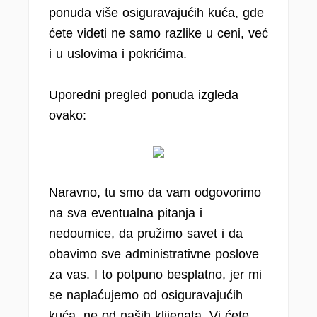
ponuda više osiguravajućih kuća, gde
ćete videti ne samo razlike u ceni, već
i u uslovima i pokrićima.
Uporedni pregled ponuda izgleda
ovako:
Naravno, tu smo da vam odgovorimo
na sva eventualna pitanja i
nedoumice, da pružimo savet i da
obavimo sve administrativne poslove
za vas. I to potpuno besplatno, jer mi
se naplaćujemo od osiguravajućih
kuća, ne od naših klijenata. Vi ćete