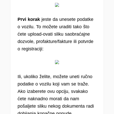
Prvi korak
jeste da unesete podatke
o vozilu. To možete uraditi tako što
ćete upload-ovati sliku saobraćajne
dozvole, profakture/fakture ili potvrde
o registraciji:
Ili, ukoliko želite, možete uneti ručno
podatke o vozilu koji vam se traže.
Ako izaberete ovu opciju, svakako
ćete naknadno morati da nam
pošaljete sliku nekog dokumenta radi
dobijanja konačne ponude.