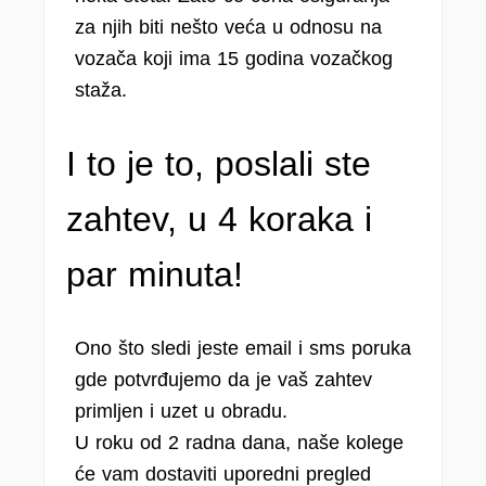
za njih biti nešto veća u odnosu na
vozača koji ima 15 godina vozačkog
staža.
I to je to, poslali ste
zahtev, u 4 koraka i
par minuta!
Ono što sledi jeste email i sms poruka
gde potvrđujemo da je vaš zahtev
primljen i uzet u obradu.
U roku od 2 radna dana, naše kolege
će vam dostaviti uporedni pregled