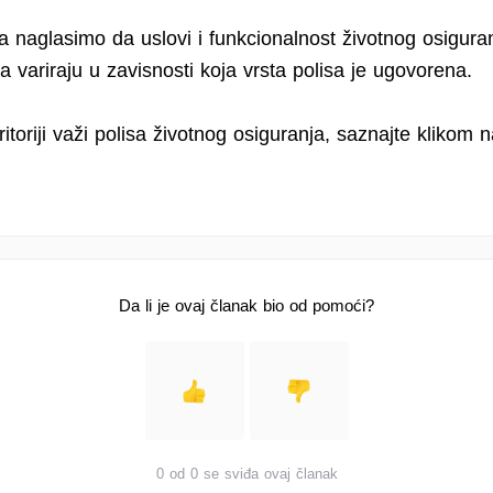
a naglasimo da uslovi i funkcionalnost životnog osigur
 variraju u zavisnosti koja vrsta polisa je ugovorena.
ritoriji važi polisa životnog osiguranja, saznajte klikom 
Da li je ovaj članak bio od pomoći?
0 od 0 se sviđa ovaj članak