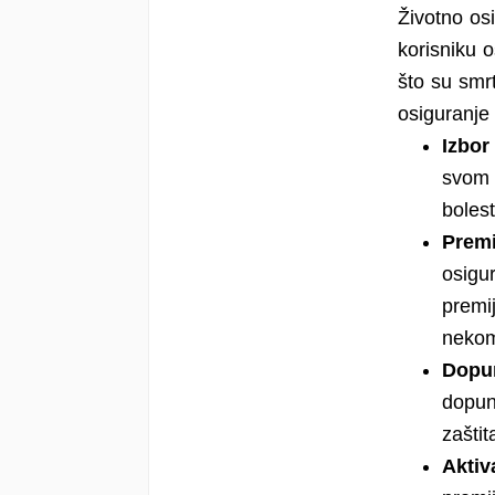
Životno osi
korisniku 
što su smrt
osiguranje 
Izbor
svom o
bolest
Premi
osigu
premi
nekom
Dopu
dopun
zaštit
Aktiv