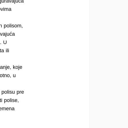
iguravajuća
lovima
h polisom,
avajuća
. U
a ili
anje, koje
votno, u
 polisu pre
i polise,
vremena