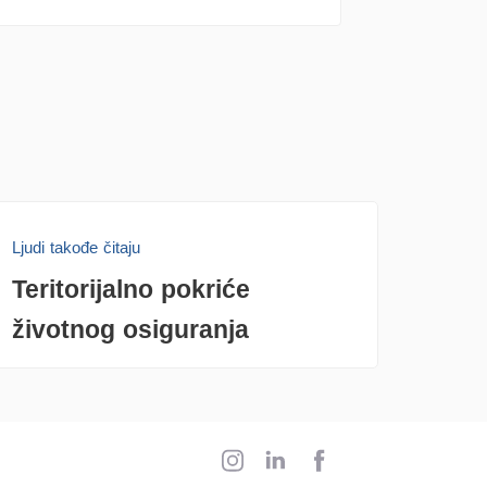
Ljudi takođe čitaju
Teritorijalno pokriće
životnog osiguranja