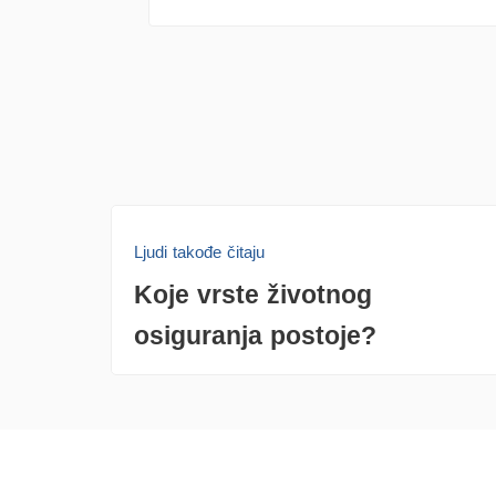
Ljudi takođe čitaju
Koje vrste životnog
osiguranja postoje?