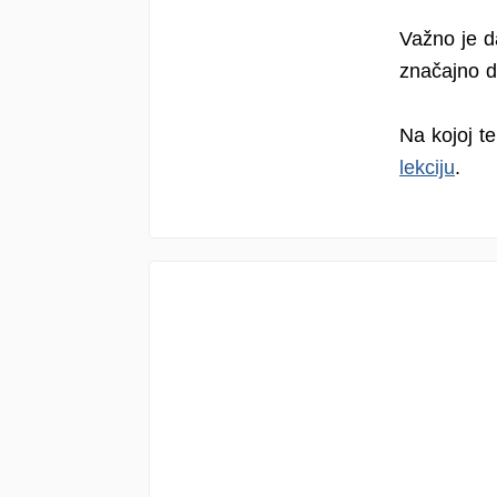
Važno je d
značajno da
Na kojoj te
lekciju
.