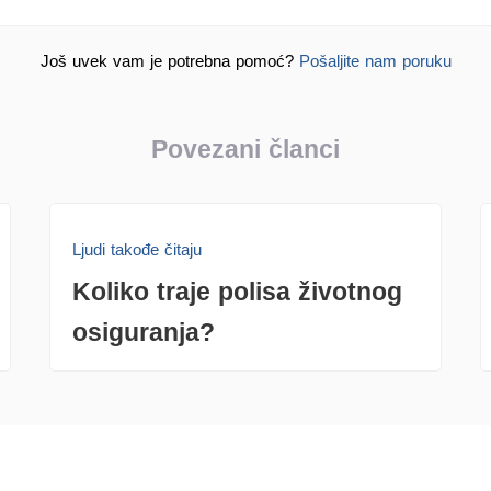
Još uvek vam je potrebna pomoć?
Pošaljite nam poruku
Povezani članci
Ljudi takođe čitaju
Koliko traje polisa životnog
osiguranja?