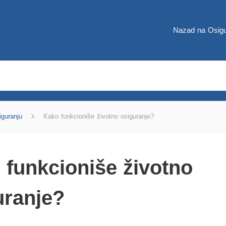
Nazad na Osigu
iguranju
Kako funkcioniše životno osiguranje?
 funkcioniše životno
uranje?