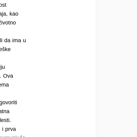
ost
aja, kao
životno
li da ima u
teške
ju
i. Ova
rema
ovoriti
atna
esti.
 i prva