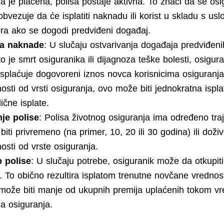
ja je plaćena, polisa postaje aktivna. To znači da se os
bvezuje da će isplatiti naknadu ili korist u skladu s us
ra ako se dogodi predviđeni događaj.
ta naknade
: U slučaju ostvarivanja događaja predviđeni
o je smrt osiguranika ili dijagnoza teške bolesti, osigur
isplaćuje dogovoreni iznos novca korisnicima osiguranja
osti od vrsti osiguranja, ovo može biti jednokratna isplat
ične isplate.
nje polise
: Polisa životnog osiguranja ima određeno traj
iti privremeno (na primer, 10, 20 ili 30 godina) ili doži
osti od vrste osiguranja.
 polise
: U slučaju potrebe, osiguranik može da otkupiti
. To obično rezultira isplatom trenutne novčane vrednost
o može biti manje od ukupnih premija uplaćenih tokom 
ja osiguranja.