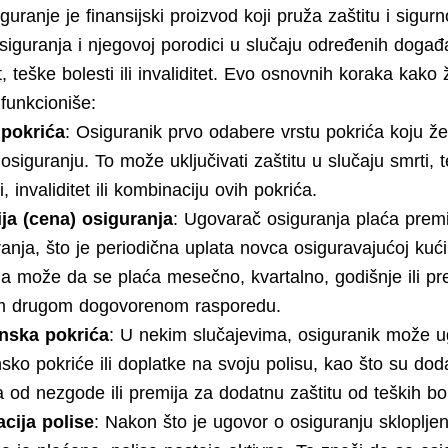
guranje je finansijski proizvod koji pruža zaštitu i sigurn
osiguranja i njegovoj porodici u slučaju određenih događ
, teške bolesti ili invaliditet. Evo osnovnih koraka kako 
funkcioniše:
 pokrića
: Osiguranik prvo odabere vrstu pokrića koju že
siguranju. To može uključivati zaštitu u slučaju smrti, 
i, invaliditet ili kombinaciju ovih pokrića.
ja (cena) osiguranja
: Ugovarač osiguranja plaća premi
ranja, što je periodična uplata novca osiguravajućoj kuć
ja može da se plaća mesečno, kvartalno, godišnje ili p
 drugom dogovorenom rasporedu.
nska pokrića
: U nekim slučajevima, osiguranik može ug
sko pokriće ili doplatke na svoju polisu, kao što su dod
a od nezgode ili premija za dodatnu zaštitu od teških bol
acija polise
: Nakon što je ugovor o osiguranju sklopljen