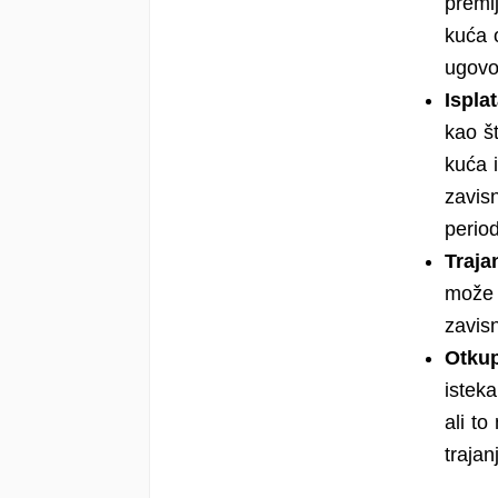
premi
kuća o
ugovo
Ispla
kao št
kuća 
zavisn
period
Traja
može b
zavisn
Otkup
isteka
ali t
trajan