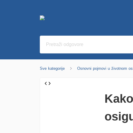
Sve kategorije
Osnovni pojmovi u životnom os
Kako
osig