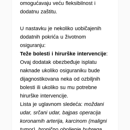
omogućavaju veću fleksibilnost i
dodatnu zaštitu.
U nastavku je nekoliko uobičajenih
dodatnih pokrića u životnom
osiguranju:
Teže bolesti i hirurške intervencije
:
Ovaj dodatak obezbeđuje isplatu
naknade ukoliko osiguraniku bude
dijagnostikovana neka od ozbiljnih
bolesti ili ukoliko su mu potrebne
hirurške intervencije.
Lista je uglavnom sledeća:
moždani
udar, srčani udar, bajpas operacija
koronarnih arterija, karcinom (maligni
tumor), hronično oboljenje bubrega,