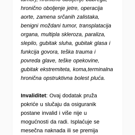
hronično oboljenje jetre, operacija
aorte, zamena srčanih zalistaka,
benigni moždani tumor, transplatacija
organa, multipla skleroza, paraliza,
slepilo, gubitak sluha, gubitak glasa i
funkcija govora, teška trauma i
povreda glave, teške opekovine,
gubitak ekstremiteta, koma,terminalna
hronična opstruktivna bolest pluća.
Invaliditet
: Ovaj dodatak pruža
pokriće u slučaju da osiguranik
postane invalid i više nije u
mogućnosti da radi. Isplaćuje se
mesečna naknada ili se premija