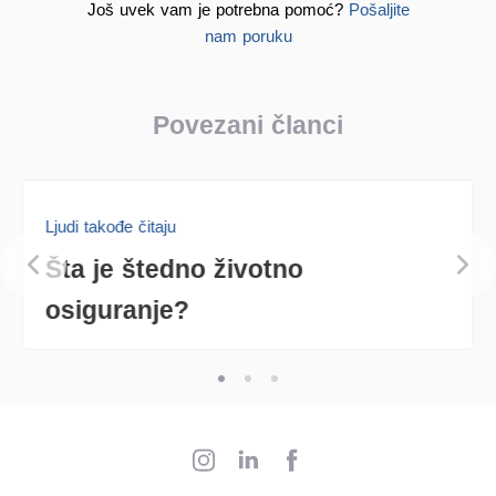
Još uvek vam je potrebna pomoć?
Pošaljite
nam poruku
Povezani članci
Ljudi takođe čitaju
Šta je štedno životno
osiguranje?