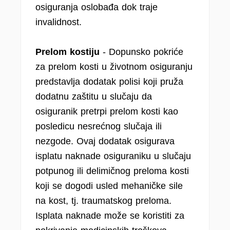
osiguranja oslobađa dok traje
invalidnost.
Prelom kostiju
- Dopunsko pokriće
za prelom kosti u životnom osiguranju
predstavlja dodatak polisi koji pruža
dodatnu zaštitu u slučaju da
osiguranik pretrpi prelom kosti kao
posledicu nesrećnog slučaja ili
nezgode. Ovaj dodatak osigurava
isplatu naknade osiguraniku u slučaju
potpunog ili delimičnog preloma kosti
koji se dogodi usled mehaničke sile
na kost, tj. traumatskog preloma.
Isplata naknade može se koristiti za