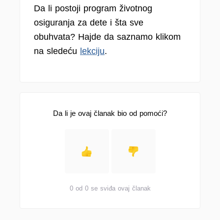
Da li postoji program životnog
osiguranja za dete i šta sve
obuhvata? Hajde da saznamo klikom
na sledeću
lekciju
.
Da li je ovaj članak bio od pomoći?
0 od 0 se sviđa ovaj članak