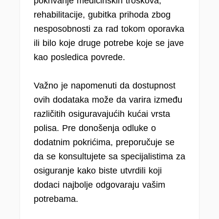
pokrivanje medicinskih troškova,
rehabilitacije, gubitka prihoda zbog
nesposobnosti za rad tokom oporavka
ili bilo koje druge potrebe koje se jave
kao posledica povrede.
Važno je napomenuti da dostupnost
ovih dodataka može da varira između
različitih osiguravajućih kućai vrsta
polisa. Pre donošenja odluke o
dodatnim pokrićima, preporučuje se
da se konsultujete sa specijalistima za
osiguranje kako biste utvrdili koji
dodaci najbolje odgovaraju vašim
potrebama.