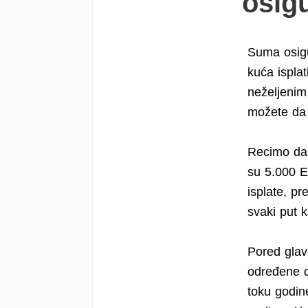
osig
Suma osigu
kuća ispla
neželjenim
možete da „
Recimo da 
su 5.000 E
isplate, p
svaki put 
Pored glavn
određene d
toku godin