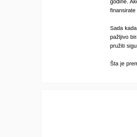
godine. Ak
finansirate
Sada kada 
pažljivo b
pružiti sig
Šta je pre