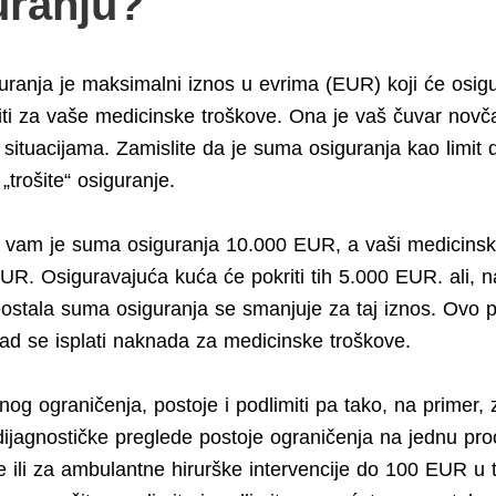
uranju?
ranja je maksimalni iznos u evrima (EUR) koji će osig
titi za vaše medicinske troškove. Ona je vaš čuvar novč
 situacijama. Zamislite da je suma osiguranja kao limit 
trošite“ osiguranje.
vam je suma osiguranja 10.000 EUR, a vaši medicinski
UR. Osiguravajuća kuća će pokriti tih 5.000 EUR. ali, n
reostala suma osiguranja se smanjuje za taj iznos. Ovo p
kad se isplati naknada za medicinske troškove.
og ograničenja, postoje i podlimiti pa tako, na primer, 
ijagnostičke preglede postoje ograničenja na jednu pr
e ili za ambulantne hirurške intervencije do 100 EUR u 