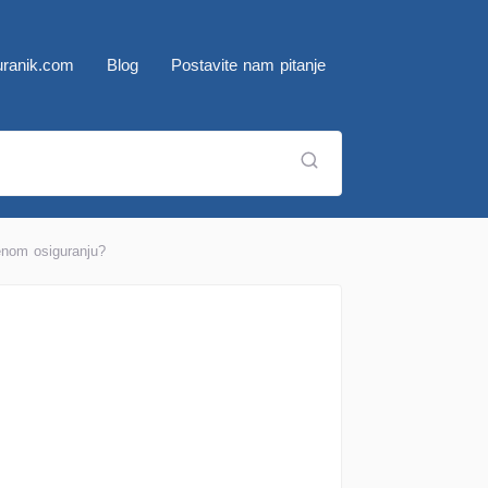
ranik.com
Blog
Postavite nam pitanje
enom osiguranju?