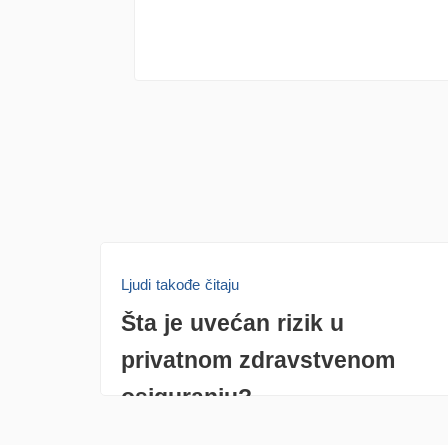
Ljudi takođe čitaju
Šta je uvećan rizik u
privatnom zdravstvenom
osiguranju?