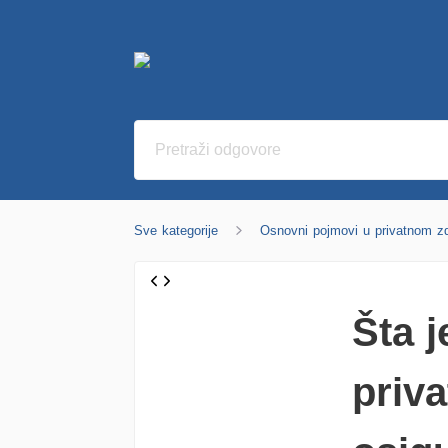
Sve kategorije
Osnovni pojmovi u privatnom z
Šta 
priv