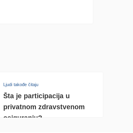
Ljudi takođe čitaju
Šta je participacija u
privatnom zdravstvenom
osiguranju?