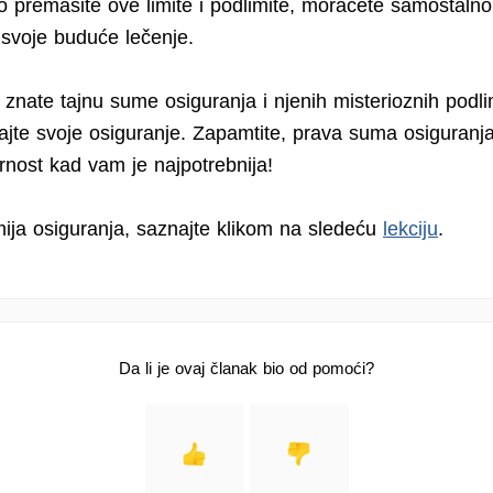
o premašite ove limite i podlimite, moraćete samostaln
 svoje buduće lečenje.
znate tajnu sume osiguranja i njenih misterioznih podli
irajte svoje osiguranje. Zapamtite, prava suma osiguran
urnost kad vam je najpotrebnija!
mija osiguranja, saznajte klikom na sledeću
lekciju
.
Da li je ovaj članak bio od pomoći?