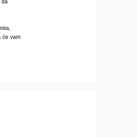
o da
mita,
ja će vam