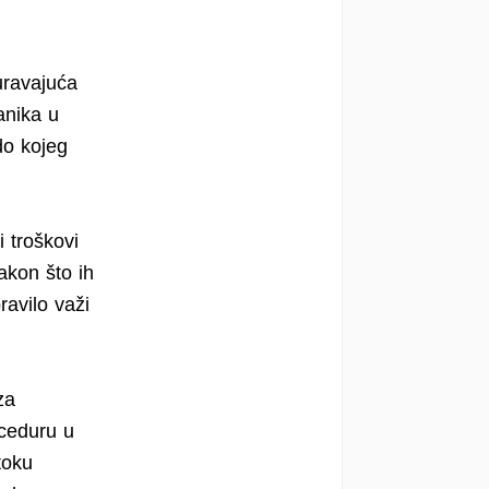
uravajuća
anika u
do kojeg
 troškovi
akon što ih
ravilo važi
za
oceduru u
toku