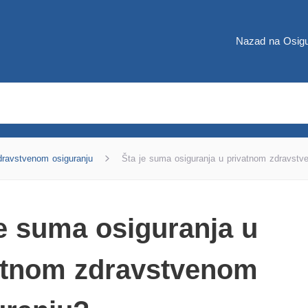
Nazad na Osigu
dravstvenom osiguranju
Šta je suma osiguranja u privatnom zdravstv
je suma osiguranja u
atnom zdravstvenom