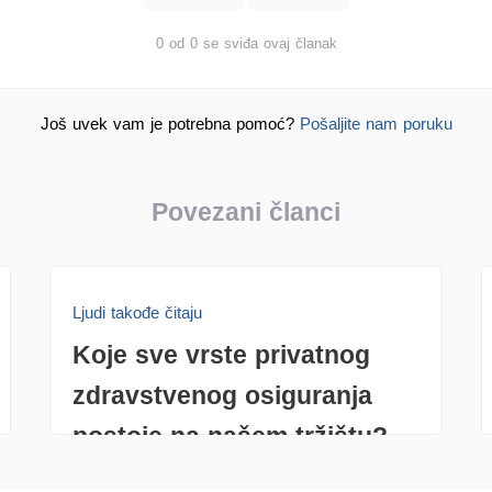
0 od 0 se sviđa ovaj članak
Još uvek vam je potrebna pomoć?
Pošaljite nam poruku
Povezani članci
Ljudi takođe čitaju
Koje sve vrste privatnog
zdravstvenog osiguranja
postoje na našem tržištu?