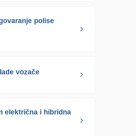
govaranje polise
lade vozače
 električna i hibridna