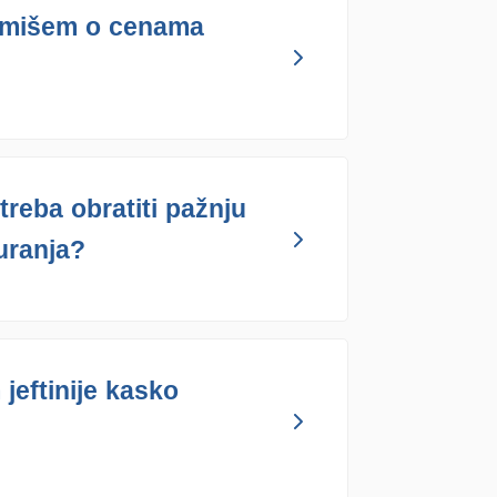
rmišem o cenama
treba obratiti pažnju
uranja?
jeftinije kasko