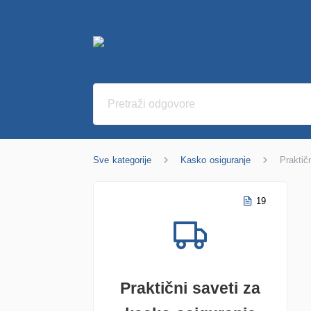
Sve kategorije
Kasko osiguranje
Praktič
19
Praktični saveti za