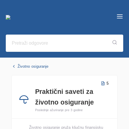
Životno osiguranje
5
Praktični saveti za
životno osiguranje
Poslednje ažuriranje pre 3 godine
Životno osiguranje pruža ključnu finansijsku