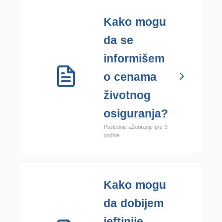
Kako mogu
da se
informišem
o cenama
životnog
osiguranja?
Poslednje ažuriranje pre 3
godine
Kako mogu
da dobijem
jeftinije