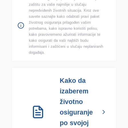
zaštitu za vaše najmilije u slučaju
nepredviđenih životnih situacija. Kroz ove
savete saznajte kako odabrati pravi paket
životnog osiguranja prilagođen vašim
potrebama, kako ispravno koristiti polisu,
kako pravovremeno ažurirati informacije te
kako osigurati da vaši najbliži budu
informisani i zaštićeni u slučaju neplaniranih
događaja.
Kako da
izaberem
životno
osiguranje
po svojoj