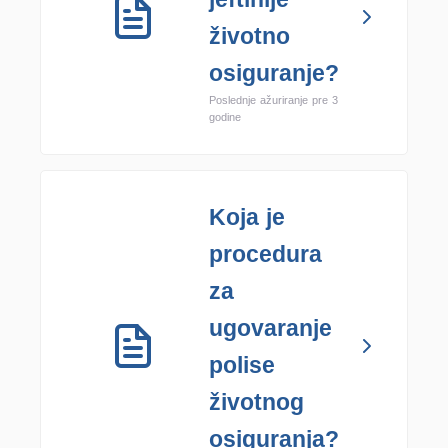
životno
osiguranje?
Poslednje ažuriranje pre 3
godine
Koja je
procedura
za
ugovaranje
polise
životnog
osiguranja?